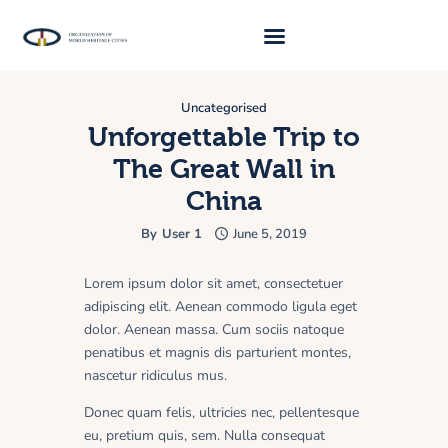
Uncategorised
About Us
Unforgettable Trip to
Traveller 2026
The Great Wall in
China
Travel Blog 2026
Requirements
By
User 1
June 5, 2019
Archive
Lorem ipsum dolor sit amet, consectetuer
adipiscing elit. Aenean commodo ligula eget
Contacts
dolor. Aenean massa. Cum sociis natoque
penatibus et magnis dis parturient montes,
nascetur ridiculus mus.
Donec quam felis, ultricies nec, pellentesque
eu, pretium quis, sem. Nulla consequat